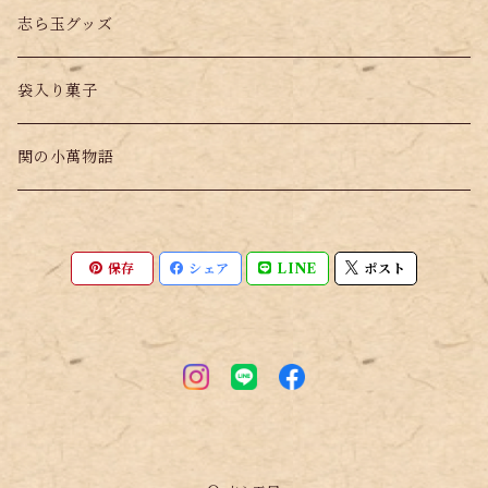
志ら玉グッズ
袋入り菓子
関の小萬物語
保存
シェア
LINE
ポスト