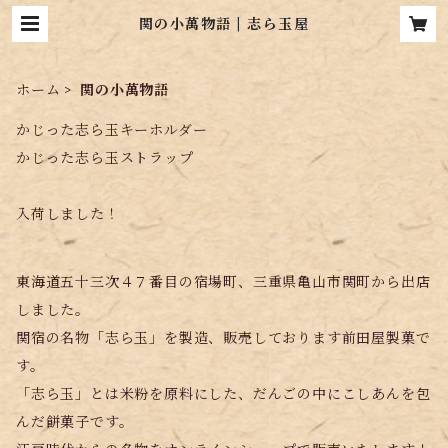
関の小萬物語 | 志ら玉屋
ホーム
関の小萬物語
かじった志ら玉キーホルダー
かじった志ら玉ストラップ
入荷しました！
東海道五十三次４７番目の宿場町、三重県亀山市関町から出店
しました。
関宿の名物「志ら玉」を製造、販売しております前田屋製菓で
す。
「志ら玉」とは米粉を原料にした、だんごの中にこしあんを包
んだ餅菓子です。